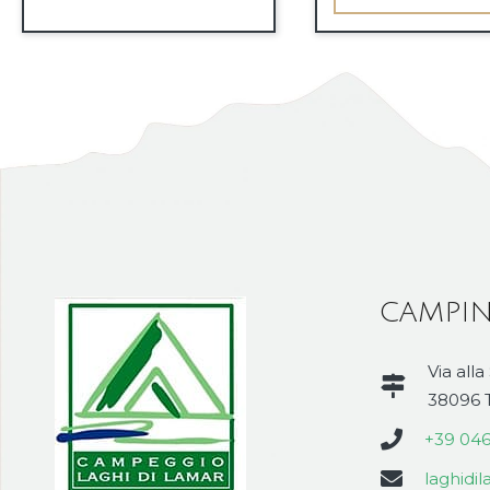
CAMPIN
Via alla
38096 T
+39 04
laghid