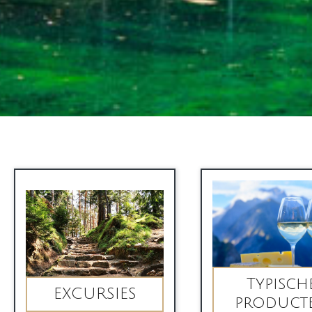
Typisch
EXCURSIES
product