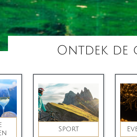
Ontdek de 
e
Sport
Ev
en