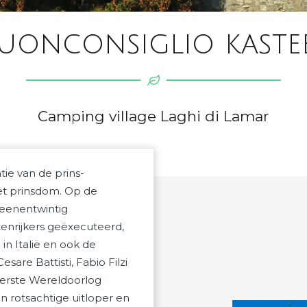
uonconsiglio kaste
Camping village Laghi di Lamar
ie van de prins-
het prinsdom. Op de
 eenentwintig
stenrijkers geëxecuteerd,
in Italië en ook de
sare Battisti, Fabio Filzi
Eerste Wereldoorlog
n rotsachtige uitloper en