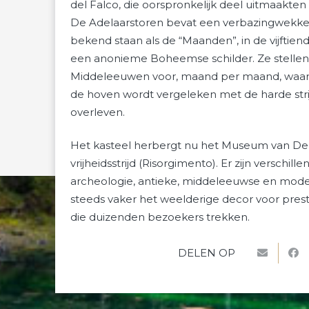
del Falco, die oorspronkelijk deel uitmaakte
De Adelaarstoren bevat een verbazingwekken
bekend staan als de “Maanden”, in de vijftie
een anonieme Boheemse schilder. Ze stellen 
Middeleeuwen voor, maand per maand, waarbi
de hoven wordt vergeleken met de harde str
overleven.
Het kasteel herbergt nu het Museum van De h
vrijheidsstrijd (Risorgimento). Er zijn verschill
archeologie, antieke, middeleeuwse en moder
steeds vaker het weelderige decor voor prest
die duizenden bezoekers trekken.
DELEN OP