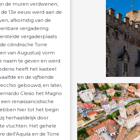
zijn de muren verdwenen,
In de 13e eeuw werd aan de
en, afkomstig van de
 openbare vergadering
derstelde vergaderplaats
e cilindrische Torre
oren van Augustus) vorm
re naam te geven en werd
edenis heeft het kasteel
aalfde en de vijftiende
ecchio gebouwd, en later,
 Bernardo Clesio het Magno
een renaissancistische
hebben hier tot het begin
j herhaaldelijk door
e vluchten. Het gehele
e dell’Aquila en de Torre