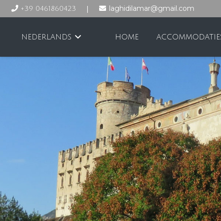
|
laghidilamar@gmail.com
+39 0461860423
NEDERLANDS
HOME
ACCOMMODATIE