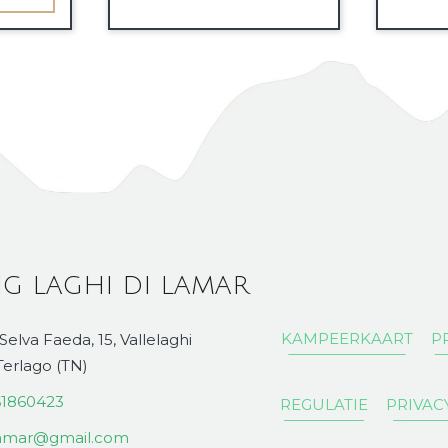
G LAGHI DI LAMAR
KAMPEERKAART
PR
 Selva Faeda, 15, Vallelaghi
erlago (TN)
61860423
REGULATIE
PRIVAC
ilamar@gmail.com