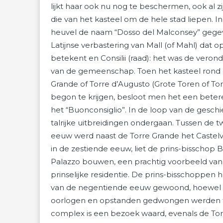
lijkt haar ook nu nog te beschermen, ook al 
die van het kasteel om de hele stad liepen. 
heuvel de naam “Dosso del Malconsey” gegev
Latijnse verbastering van Mall (of Mahl) dat
betekent en Consilii (raad): het was de veron
van de gemeenschap. Toen het kasteel rond d
Grande of Torre d’Augusto (Grote Toren of T
begon te krijgen, besloot men het een bete
het “Buonconsiglio”. In de loop van de geschi
talrijke uitbreidingen ondergaan. Tussen de tw
eeuw werd naast de Torre Grande het Castelv
in de zestiende eeuw, liet de prins-bisschop
Palazzo bouwen, een prachtig voorbeeld van 
prinselijke residentie. De prins-bisschoppen 
van de negentiende eeuw gewoond, hoewel zi
oorlogen en opstanden gedwongen werden t
complex is een bezoek waard, evenals de Torr