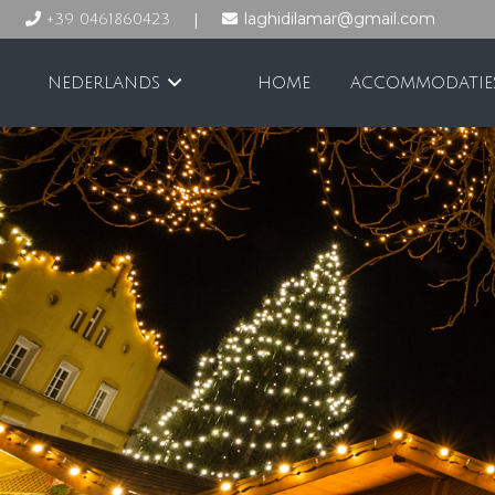
|
laghidilamar@gmail.com
+39 0461860423
NEDERLANDS
HOME
ACCOMMODATIE