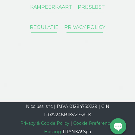
KAMPEERKAART
PRIJSLIJST
Phone
REGULATIE
PRIVACY POLICY
E-mail
Instagram
Facebook
WhatsAp
Nicolussi snc | P.IVA 01284750229 | CIN
IT022248B1KVZ75ATK
Privacy & Cookie Policy
|
Cookie Preferences
Hosting
TITANKA! Spa