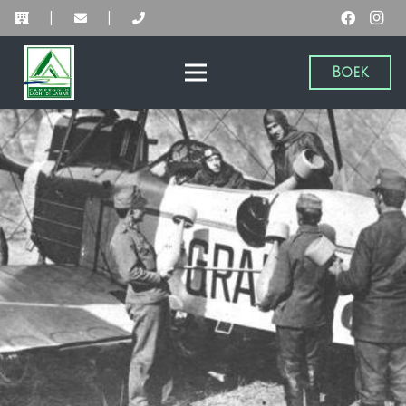
|
|
Boek