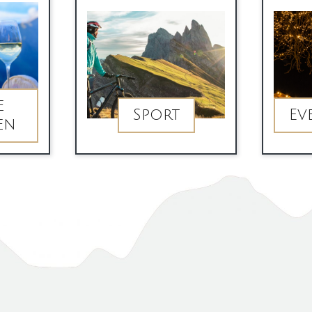
e
Sport
Ev
en