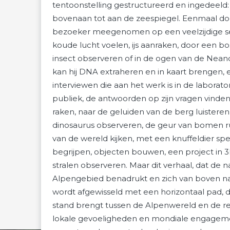
tentoonstelling gestructureerd en ingedeeld:
bovenaan tot aan de zeespiegel. Eenmaal do
bezoeker meegenomen op een veelzijdige sens
koude lucht voelen, ijs aanraken, door een 
insect observeren of in de ogen van de Neand
kan hij DNA extraheren en in kaart brengen,
interviewen die aan het werk is in de laborator
publiek, de antwoorden op zijn vragen vinde
raken, naar de geluiden van de berg luistere
dinosaurus observeren, de geur van bomen ru
van de wereld kijken, met een knuffeldier spe
begrijpen, objecten bouwen, een project in 
stralen observeren. Maar dit verhaal, dat de n
Alpengebied benadrukt en zich van boven n
wordt afgewisseld met een horizontaal pad, d
stand brengt tussen de Alpenwereld en de re
lokale gevoeligheden en mondiale engagem