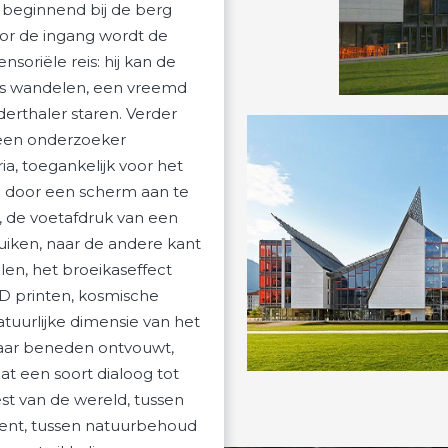
 beginnend bij de berg
or de ingang wordt de
oriële reis: hij kan de
bos wandelen, een vreemd
erthaler staren. Verder
 een onderzoeker
ia, toegankelijk voor het
n door een scherm aan te
n, de voetafdruk van een
iken, naar de andere kant
len, het broeikaseffect
3D printen, kosmische
atuurlijke dimensie van het
aar beneden ontvouwt,
at een soort dialoog tot
st van de wereld, tussen
ent, tussen natuurbehoud