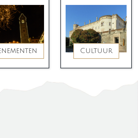
enementen
Cultuur
Phone
E-mail