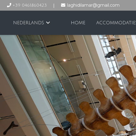
|
laghidilamar@gmail.com
+39 0461860423
NEDERLANDS
HOME
ACCOMMODATIE