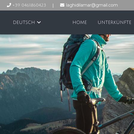
|
laghidilamar@gmail.com
+39 0461860423
DEUTSCH
HOME
UNTERKÜNFTE