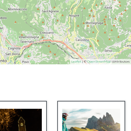
Leaflet
| ©
OpenStreetMap
contributors