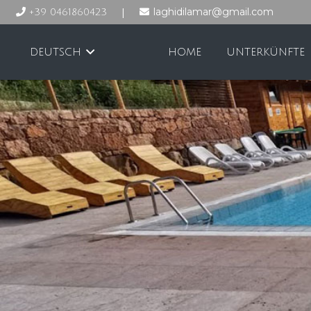
|
laghidilamar@gmail.com
+39 0461860423
DEUTSCH
HOME
UNTERKÜNFTE