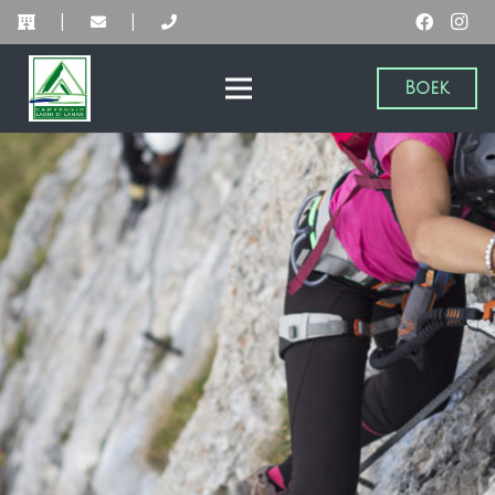
|
|
Boek